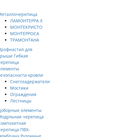
Металлочерепица
ЛАМОНТЕРРА X
МОНТЕКРИСТО
МОНТЕРРОСА
ТРАМОНТАНА
Профнастил для
крыши
Гибкая
черепица
Элементы
безопасности кровли
Снегозадержатели
Мостики
Ограждения
Лестницы
Доборные элементы
Модульная черепица
Композитная
черепица
ПВХ-
мембрана
Рулонные